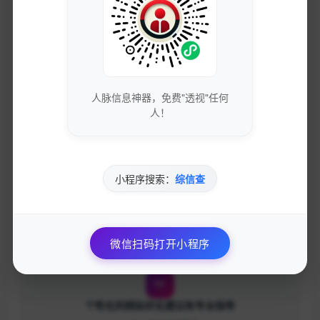
免费下载优质的营销工具和资源
独家资源库，价值数万元
人脉信息神器，免费"透视"任何
人！
参与专业的网络营销交流社区
与行业专家面对面交流
小程序搜索：
综信查
优先获得新功能测试资格和反馈渠道
影响产品发展方向
微信扫码打开小程序
个性化的网站优化建议和专业指导