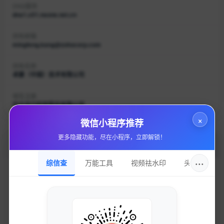
DNS服务
dns1.c01.nsone.net.cn
持有邮箱
mingfeng.kang@zohocorp.com
持有名称
卓豪（中国）技术有限公司
域名注册
中企动力科技股份有限公司
×
微信小程序推荐
更多隐藏功能，尽在小程序，立即解锁！
加入的好处
···
综信查
万能工具
视频祛水印
头像圈
获取最新的SEO优化技巧和策略
专业团队实时更新行业动态