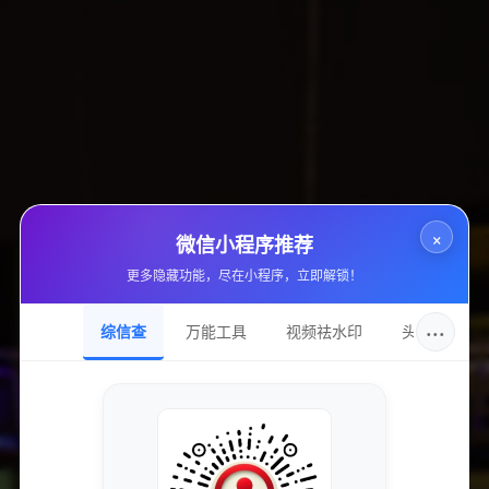
持有邮箱
隐私保护
持有名称
隐私保护
域名注册
alibaba cloud computing ltd. d/b/a hichina (www.net.cn)
×
微信小程序推荐
加入的好处
更多隐藏功能，尽在小程序，立即解锁！
···
综信查
万能工具
视频祛水印
头像圈
获取最新的SEO优化技巧和策略
专业团队实时更新行业动态