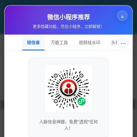
101
×
微信小程序推荐
累计点击
站点星级
更多隐藏功能，尽在小程序，立即解锁！
···
综信查
万能工具
视频祛水印
头像圈
847
所属分类
com
收录日期
2025
com
持有邮箱
人脉信息神器，免费"透视"任何
人！
保护
域名注册
alibaba cloud computing (beijing) co