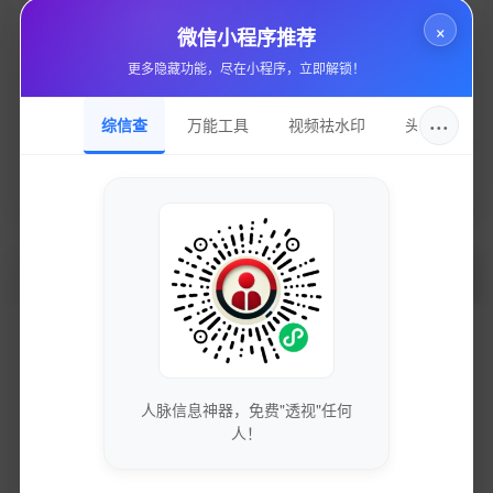
×
微信小程序推荐
持有邮箱
2646906096@qq.com
更多隐藏功能，尽在小程序，立即解锁！
持有名称
···
贵州远昔科技有限公司
综信查
万能工具
视频祛水印
头像圈
域名注册
浙江贰贰网络有限公司
加入的好处
获取最新的SEO优化技巧和策略
人脉信息神器，免费"透视"任何
专业团队实时更新行业动态
人！