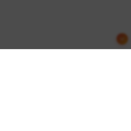
友情链接
这里收集了一些优质的网站资源，欢迎交流合作！
API接口
综信查
远昔博客
易扒站