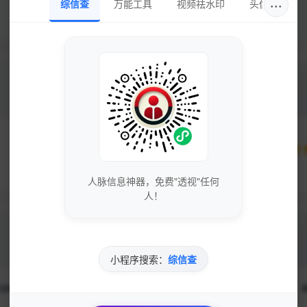
···
综信查
万能工具
视频祛水印
头像圈
55
累计点击
站点星级
人脉信息神器，免费"透视"任何
人！
小程序搜索：
综信查
124
所属分类