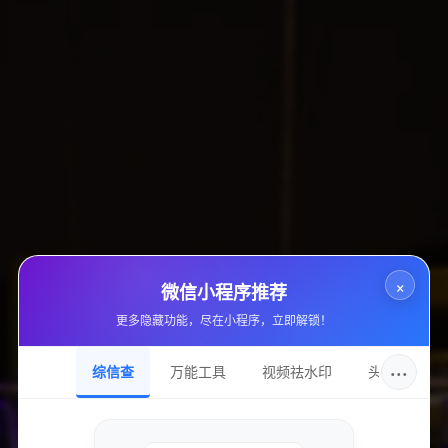
收录日期
2025-03-28
DNS服务
ns1.baidu.com
持有邮箱
隐私保护
持有名称
隐私保护
域名注册
markmonitor inc.
×
微信小程序推荐
更多隐藏功能，尽在小程序，立即解锁！
加入的好处
···
综信查
万能工具
视频祛水印
头像圈