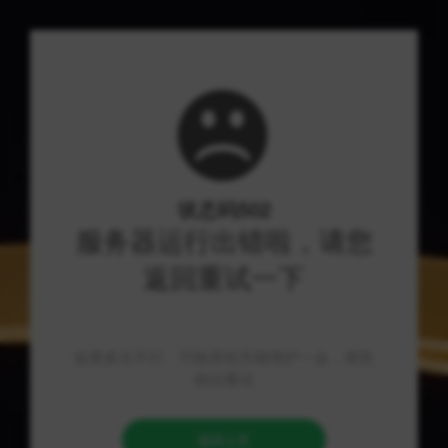
通查达
优质资源导航，技术分享社区
首页
/
货源平台
/
百度爱采购 - 国内优质的批发采购平台、货源批发网、进货渠道
百度爱采购 - 国内优质的批发采购平台、货源
批发网、进货渠道
通查达 - 百度爱采购：国内优质的批发采购平台、货源批发
网、进货渠道，为商家门创造更多商机和利润。 随着互联网的
快速发展，商业行为得到了巨大的便利和机遇。近年来，批发
采购的重要性越来越受到重视，百度爱采购作为国内货源批发
网和进货渠道的领先者之一，在众多平台中脱颖而出。百度爱
采购以其流畅的购物体验、全面的商品类型和可靠的供应链体
系而闻名，为商家们提供了极大的便利。 百度爱采购是一个综
合性的批发采购平台，提供服装、鞋帽、箱包、家居用品、电