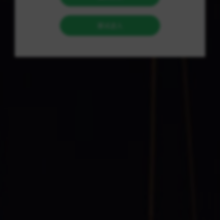
子产品等各种商品选项，能够满足商家进一步拓展实体店商品
种类或开设独立电商商店的需求。 作为货源批发网，百度爱采
购给商家们提供了丰富的货源选择。不论您是个体经营者、中
小企业还是大型公司，都可以在平台上找到理想的供应商，以
优质的产品和有竞争力的价格来控制成本并获得更高的利润。
百度爱采购还提供便捷的进货渠道，商家们可以直接与供应商
进行交流和沟通，以确保货物的品质。该平台致力于建设一个
透明和公正的平台，维护供应链的稳定和可靠性，商家们可以
放心进行采购并及时将货物送到自己的店铺或仓库。 除了实际
的采购行为，百度爱采购还为商家们提供了更多商业信息和经
验。平台上有各种各样的商业帖子，教导商家们如何进行更好
的采购管理、如何推广自己的店铺、如何增加销量等。通过与
其他商家进行互动，商家们可以互相学习、交换经验，不断提
高自己的经营能力。 在现如今竞争激烈的商业环境中，百度爱
采购为商家们提供广阔的市场和良好的合作机会。与平台上的
其他用户合作，商家们可以形成强大的采购联盟，共同面对市
场挑战，实现共同发展。 总体而言，百度爱采购是一个值得信
赖的批发采购平台、货源批发网和进货渠道。无论您是个体经
营者、中小企业还是大型公司，都可以在百度爱采购找到理想
的供应商，获得高质量的货物，并获取更多商业信息和经验。
百度爱采购致力于为商家们创造更多商机和利润，助力他们在