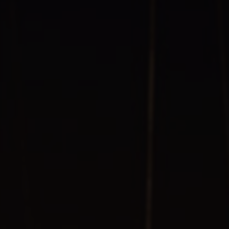
235
累计点击
站点星级
详细信息
收录ID
#594
所属分类
货源平台
站点域名
b2b.baidu.com