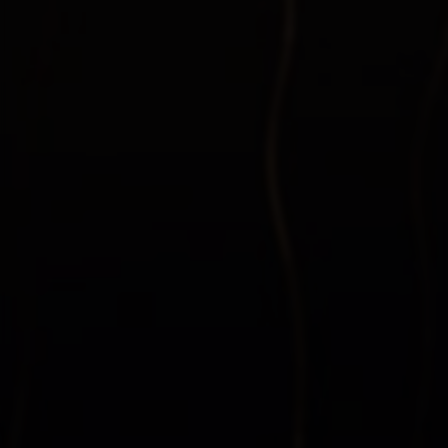
集中采购系统-采购数字化-电子采购平台-srm系统-商越科技
第一接单网 - APP推广和地推拉新的接单平台
抖音业务dy24小时秒单|抖音业务低价 | dy24小时下单平台 |
全网最低价dy24小时自助下单软件 | dy24小时低价秒单业务
星光寄售_发卡网_发卡平台_自动发卡_寄售平台 - 虚拟商品
交易平台_24小时服务【星空游集团】
云寄售网 - 7×24小时自动发卡平台 - 专业团队运营安全稳定
诚信发卡网
网度自动发卡网 - 发卡网-发卡平台-自动发卡-自动发卡网 -
自动发卡平台-发卡网平台-寄售网-网度发卡网企业运营_口碑
好_老站点_稳定提供发卡服务
买快手号 - 购买快手号平台 - 弎启快手号转让_交易_买卖
影视会员批发一手货源-直接出电商对接源头渠道