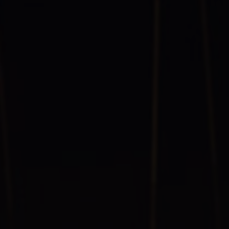
竞争激烈的商业环境中脱颖而出，取得成功。无论您需要便捷
的采购方式还是希望经营成功，百度爱采购将是您的首选之
一。
收录于 2025-03-28
货源平台
b2b.baidu.com
访问网站
点赞
[0]
分享
网站数据统计
0
今日点击
1
本月点击