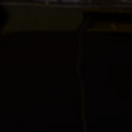
百度权重查询
网站安全检测
搜狗收录查询
百度收录查询
相关推荐
四季星座网-四季青服装批发市场_杭州女装网站拿货平台_一
件代发
买券啦_卡券商城_汇集近百种电子卡_低价自助下单_卡券直
冲_电子卡密_自动发货_售后无忧
科易网—技术转移和科技创新数智化服务平台
文心智能体平台AgentBuilder | 想象即现实