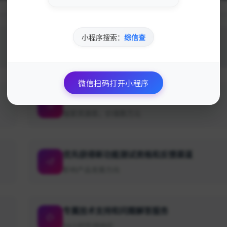
小程序搜索：
综信查
微信扫码打开小程序
免费下载优质的营销工具和资源
独家资源库，价值数万元
优先获得新功能测试资格和反馈渠道
影响产品发展方向
专属技术支持和问题解答服务
24小时在线响应