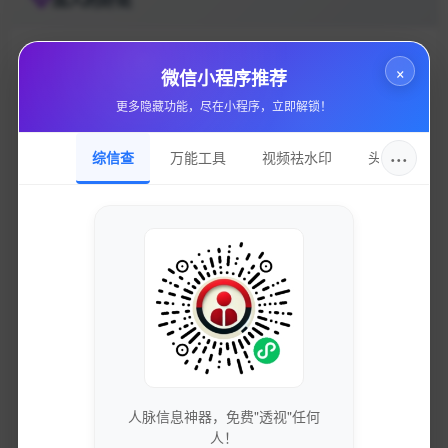
×
微信小程序推荐
获取最新的SEO优化技巧和策略
更多隐藏功能，尽在小程序，立即解锁！
专业团队实时更新行业动态
···
综信查
万能工具
视频祛水印
头像圈
免费下载优质的营销工具和资源
独家资源库，价值数万元
参与专业的网络营销交流社区
与行业专家面对面交流
人脉信息神器，免费"透视"任何
人！