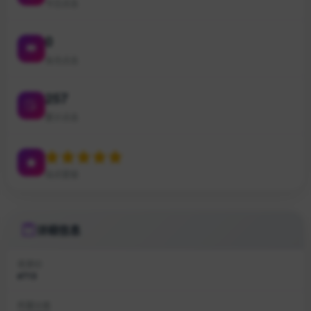
今日点击
0
本月点击
257
累计点击
站点星级
详细信息
收录ID
#713
所属分类